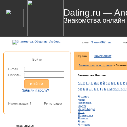
Dating.ru — An
Знакомства онлайн
3 млн 062 тыс
анкет:
но
Поиск анкет
Страны
Войти
Знакомства, все страны
-> Знакомс
E-mail
Пароль
Знакомства Россия
А
Б
В
Г
Д
Е
Ж
З
И
Й
К
Л
М
Н
О
П
Р
A
B
C
D
E
F
G
H
I
J
K
L
M
N
O
P
Q
R
Забыли пароль?
Ягодное
Ядрин
Яковлевка
Нужен аккаунт?
Регистрация
Якутск
Якшур-Бодья
Ялта
Ялуторовск
Яльчики
Янаул
Янтиково
Наши друзья: