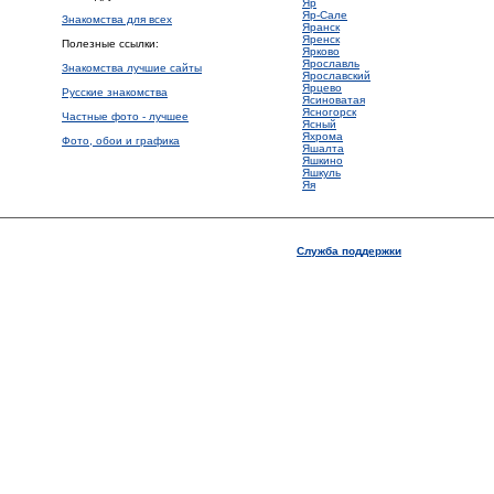
Яр
Яр-Сале
Знакомства для всех
Яранск
Яренск
Полезные ссылки:
Ярково
Ярославль
Знакомства лучшие сайты
Ярославский
Ярцево
Русские знакомства
Ясиноватая
Ясногорск
Частные фото - лучшее
Ясный
Яхрома
Фото, обои и графика
Яшалта
Яшкино
Яшкуль
Яя
Служба поддержки